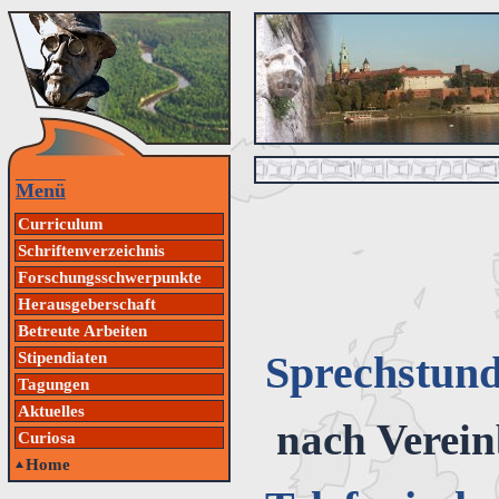
Menü
Curriculum
Schriftenverzeichnis
Forschungsschwerpunkte
Herausgeberschaft
Betreute Arbeiten
Sprechstun
Stipendiaten
Tagungen
Aktuelles
nach Verei
Curiosa
Home