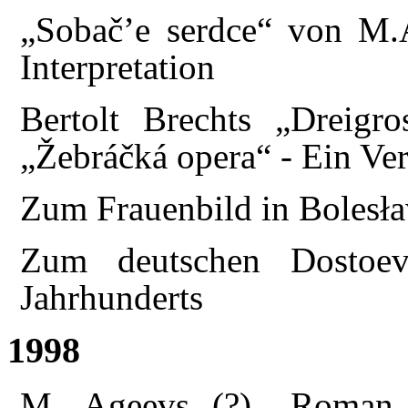
„Sobač’e serdce“ von M.
Interpretation
Bertolt Brechts „Dreigr
„Žebráčká opera“ - Ein Ver
Zum Frauenbild in Bolesła
Zum deutschen Dostoev
Jahrhunderts
1998
M. Ageevs (?) „Roman 