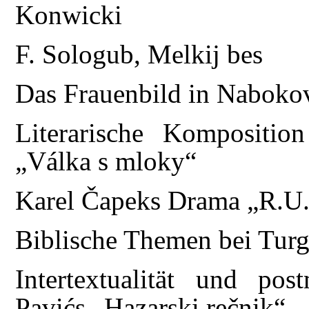
Konwicki
F. Sologub, Melkij bes
Das Frauenbild in Naboko
Literarische Kompositio
„Válka s mloky“
Karel Čapeks Drama „R.U
Biblische Themen bei Tur
Intertextualität und po
Pavićs „Hazarski rečnik“